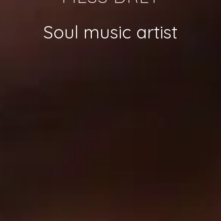
Soul music artist