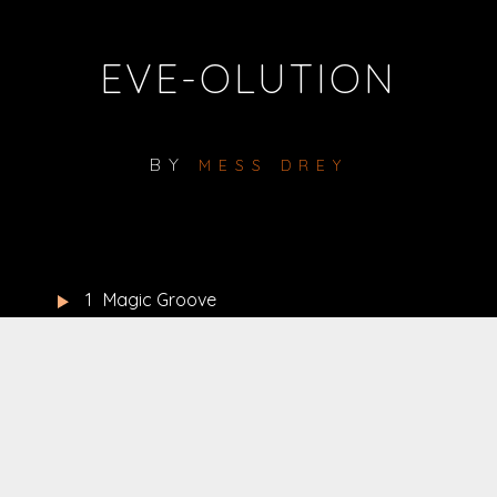
EVE-OLUTION
BY
MESS DREY
1
Magic Groove
2
Groovy Quest
3
Red Hat
4
Only for Music
5
I Know