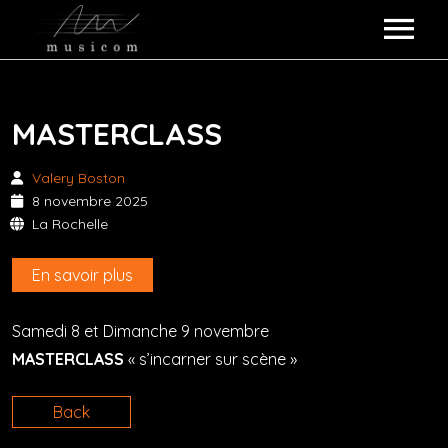
ARTISTES MUSICOM
MASTERCLASS
COLLABORATIONS
KOKO LOKO
Valery Boston
ALBUMS
POULPETTE FICTION
8 novembre 2025
La Rochelle
QUI SOMMES-NOUS ?
MESS DREY
En savoir plus
ÉVÉNEMENTS
VALERY BOSTON
Samedi 8 et Dimanche 9 novembre
REVUE DE PRESSE
ZUZA
MASTERCLASS
« s’incarner sur scène »
CONTACT
GALERIE
Back