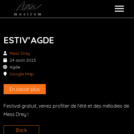
ARTISTES MUSICOM
ESTIV’AGDE
COLLABORATIONS
KOKO LOKO
Mess Drey
ALBUMS
POULPETTE FICTION
24 août 2023
Agde
QUI SOMMES-NOUS ?
MESS DREY
Google Map
ÉVÉNEMENTS
VALERY BOSTON
En savoir plus
REVUE DE PRESSE
ZUZA
Festival gratuit, venez profiter de l’été et des mélodies de
Mess Drey !
CONTACT
GALERIE
Back