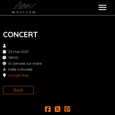
ARTISTES MUSICOM
CONCERT
COLLABORATIONS
KOKO LOKO
ALBUMS
POULPETTE FICTION
23 mai 2021
16h00
QUI SOMMES-NOUS ?
MESS DREY
St Gervais sur mare
Salle culturelle
ÉVÉNEMENTS
VALERY BOSTON
Google Map
REVUE DE PRESSE
ZUZA
Back
CONTACT
GALERIE