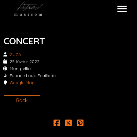
ARTISTES MUSICOM
CONCERT
COLLABORATIONS
KOKO LOKO
ZUZA
ALBUMS
POULPETTE FICTION
25 février 2022
Montpellier
QUI SOMMES-NOUS ?
MESS DREY
Espace Louis Feuillade
Google Map
ÉVÉNEMENTS
VALERY BOSTON
Back
REVUE DE PRESSE
ZUZA
CONTACT
GALERIE